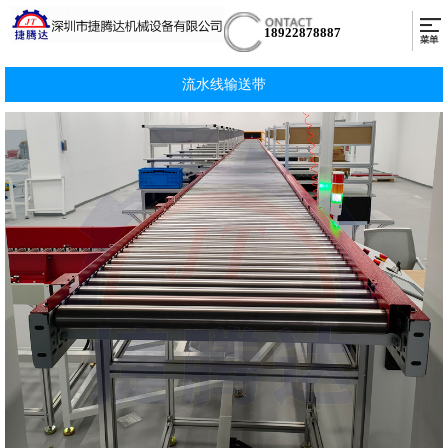
18922878887
流水线输送带